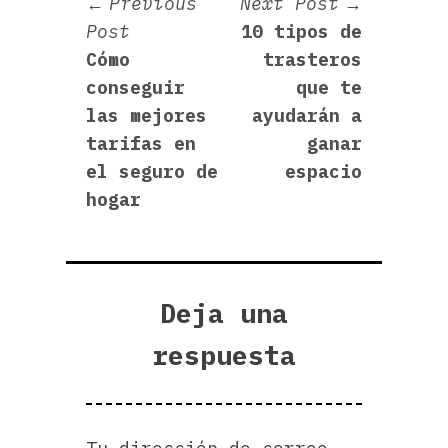
Navegación
Next
Previous
Next Post
Previous
post:
Post
10 tipos de
de
post:
Cómo
trasteros
entradas
conseguir
que te
las mejores
ayudarán a
tarifas en
ganar
el seguro de
espacio
hogar
Deja una
respuesta