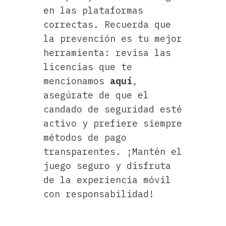
en las plataformas
correctas. Recuerda que
la prevención es tu mejor
herramienta: revisa las
licencias que te
mencionamos
aquí
,
asegúrate de que el
candado de seguridad esté
activo y prefiere siempre
métodos de pago
transparentes. ¡Mantén el
juego seguro y disfruta
de la experiencia móvil
con responsabilidad!