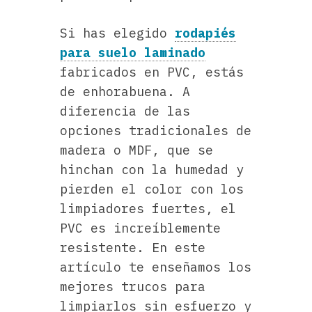
Si has elegido
rodapiés
para suelo laminado
fabricados en PVC, estás
de enhorabuena. A
diferencia de las
opciones tradicionales de
madera o MDF, que se
hinchan con la humedad y
pierden el color con los
limpiadores fuertes, el
PVC es increíblemente
resistente. En este
artículo te enseñamos los
mejores trucos para
limpiarlos sin esfuerzo y