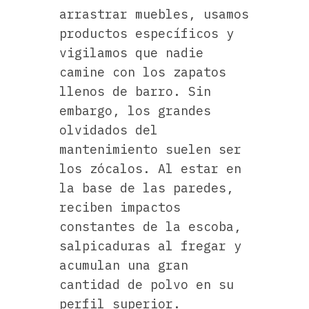
arrastrar muebles, usamos
productos específicos y
vigilamos que nadie
camine con los zapatos
llenos de barro. Sin
embargo, los grandes
olvidados del
mantenimiento suelen ser
los zócalos. Al estar en
la base de las paredes,
reciben impactos
constantes de la escoba,
salpicaduras al fregar y
acumulan una gran
cantidad de polvo en su
perfil superior.