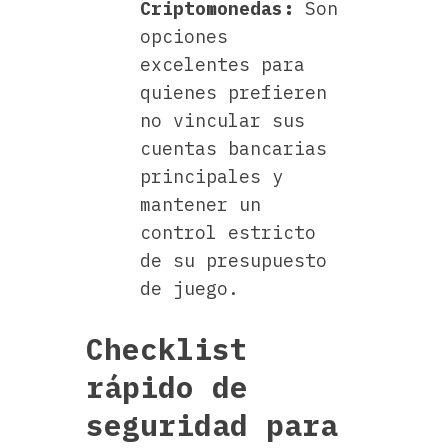
Criptomonedas:
Son
opciones
excelentes para
quienes prefieren
no vincular sus
cuentas bancarias
principales y
mantener un
control estricto
de su presupuesto
de juego.
Checklist
rápido de
seguridad para