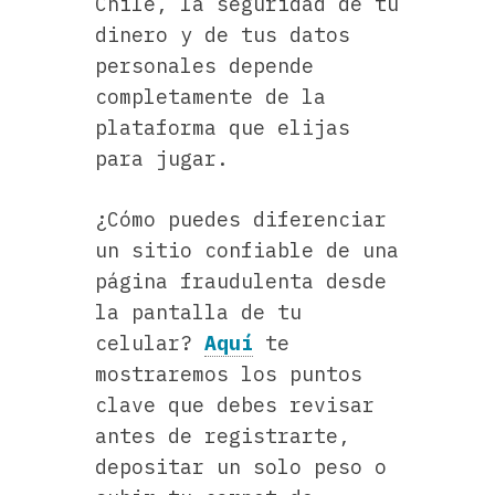
Chile, la seguridad de tu
dinero y de tus datos
personales depende
completamente de la
plataforma que elijas
para jugar.
¿Cómo puedes diferenciar
un sitio confiable de una
página fraudulenta desde
la pantalla de tu
celular?
Aquí
te
mostraremos los puntos
clave que debes revisar
antes de registrarte,
depositar un solo peso o