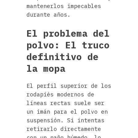
mantenerlos impecables
durante años.
El problema del
polvo: El truco
definitivo de
la mopa
El perfil superior de los
rodapiés modernos de
líneas rectas suele ser
un imán para el polvo en
suspensión. Si intentas
retirarlo directamente
con un paño húmedo, lo