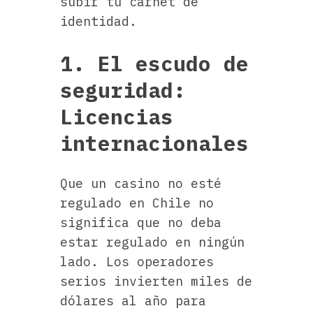
subir tu carnet de
identidad.
1. El escudo de
seguridad:
Licencias
internacionales
Que un casino no esté
regulado en Chile no
significa que no deba
estar regulado en ningún
lado. Los operadores
serios invierten miles de
dólares al año para