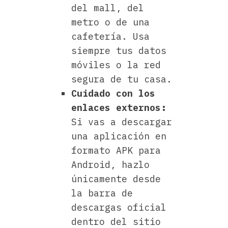
del mall, del
metro o de una
cafetería. Usa
siempre tus datos
móviles o la red
segura de tu casa.
Cuidado con los
enlaces externos:
Si vas a descargar
una aplicación en
formato APK para
Android, hazlo
únicamente desde
la barra de
descargas oficial
dentro del sitio