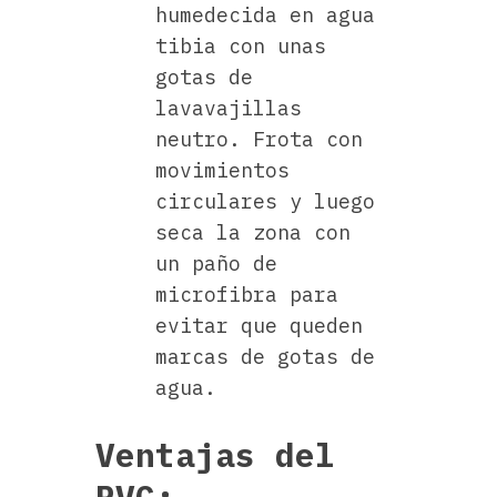
humedecida en agua
tibia con unas
gotas de
lavavajillas
neutro. Frota con
movimientos
circulares y luego
seca la zona con
un paño de
microfibra para
evitar que queden
marcas de gotas de
agua.
Ventajas del