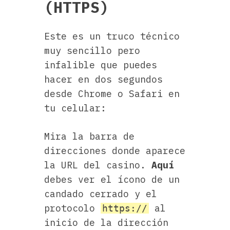
(HTTPS)
Este es un truco técnico
muy sencillo pero
infalible que puedes
hacer en dos segundos
desde Chrome o Safari en
tu celular:
Mira la barra de
direcciones donde aparece
la URL del casino.
Aquí
debes ver el ícono de un
candado cerrado y el
protocolo
al
https://
inicio de la dirección