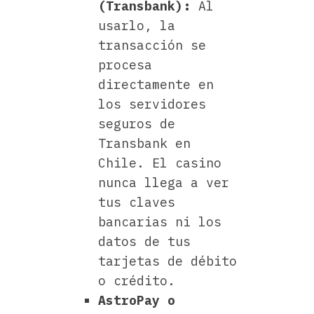
(Transbank):
Al
usarlo, la
transacción se
procesa
directamente en
los servidores
seguros de
Transbank en
Chile. El casino
nunca llega a ver
tus claves
bancarias ni los
datos de tus
tarjetas de débito
o crédito.
AstroPay o