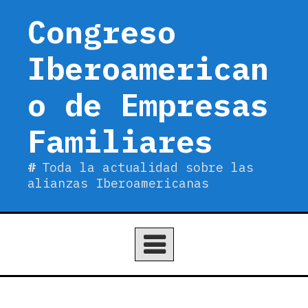
Skip
Congreso
to
content
Iberoamerican
o de Empresas
Familiares
Toda la actualidad sobre las
alianzas Iberoamericanas