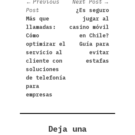
Navegación
Next
Previous
Next Post
Previous
post:
Post
¿Es seguro
de
post:
Más que
jugar al
entradas
llamadas:
casino móvil
Cómo
en Chile?
optimizar el
Guía para
servicio al
evitar
cliente con
estafas
soluciones
de telefonía
para
empresas
Deja una