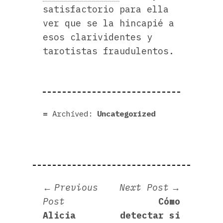
satisfactorio para ella
ver que se la hincapié a
esos clarividentes y
tarotistas fraudulentos.
Archived:
Uncategorized
Navegación
Next
Previous
Next Post
Previous
post:
Post
Cómo
de
post:
Alicia
detectar si