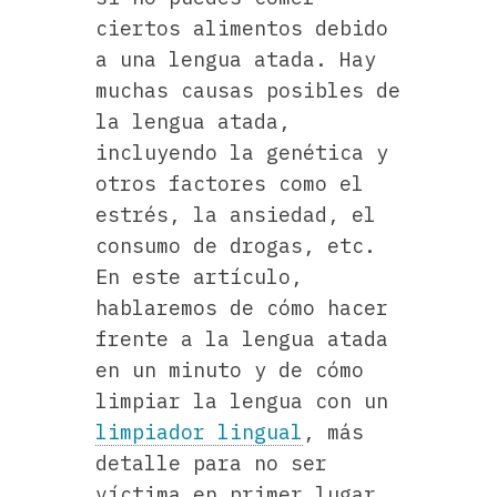
s
ciertos alimentos debido
p
a una lengua atada. Hay
o
muchas causas posibles de
r
la lengua atada,
V
incluyendo la genética y
P
otros factores como el
H
y
estrés, la ansiedad, el
e
consumo de drogas, etc.
l
En este artículo,
c
hablaremos de cómo hacer
á
frente a la lengua atada
n
en un minuto y de cómo
c
limpiar la lengua con un
e
limpiador lingual
, más
r
detalle para no ser
víctima en primer lugar.