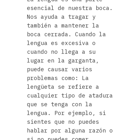
v
esencial de nuestra boca.
i
Nos ayuda a tragar y
t
también a mantener la
a
boca cerrada. Cuando la
r
lengua es excesiva o
l
a
cuando no llega a su
s
lugar en la garganta,
i
puede causar varios
n
problemas como: La
f
lengüeta se refiere a
e
cualquier tipo de atadura
c
que se tenga con la
c
lengua. Por ejemplo, si
i
sientes que no puedes
o
n
hablar por alguna razón o
e
si no puedes comer