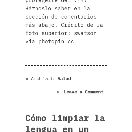
protegerte del VPH?
Háznoslo saber en la
sección de comentarios
más abajo. Crédito de la
foto superior: swatson
via photopin cc
Archived:
Salud
on
Leave a Comment
L
o
s
Cómo limpiar la
m
lengua en un
e