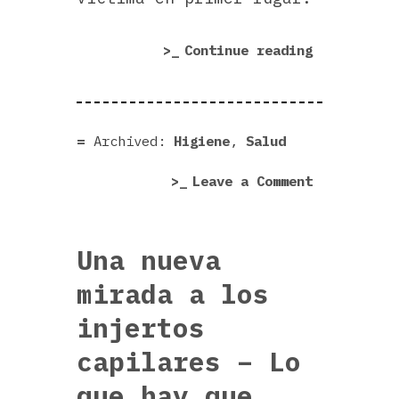
«Cómo
Continue reading
limpiar
la
lengua
en
Archived:
Higiene
,
Salud
un
on
Leave a Comment
minuto»
Cómo
limpiar
la
Una nueva
lengua
mirada a los
en
un
injertos
minuto
capilares – Lo
que hay que