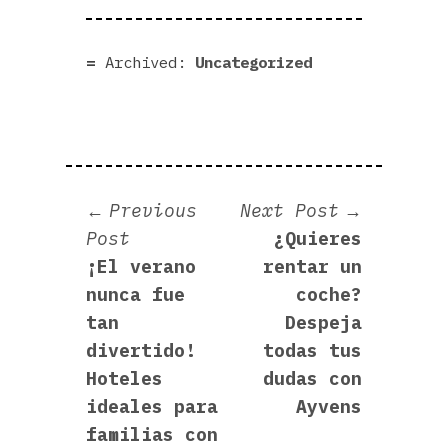
Archived:
Uncategorized
Navegación
Next
Previous
Next Post
Previous
post:
Post
¿Quieres
de
post:
¡El verano
rentar un
entradas
nunca fue
coche?
tan
Despeja
divertido!
todas tus
Hoteles
dudas con
ideales para
Ayvens
familias con