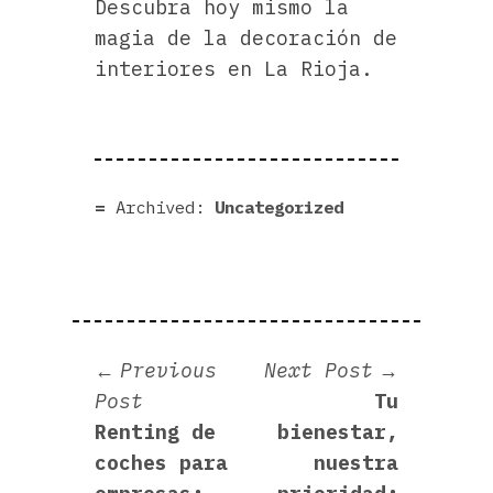
Descubra hoy mismo la
magia de la decoración de
interiores en La Rioja.
Archived:
Uncategorized
Navegación
Next
Previous
Next Post
Previous
post:
Post
Tu
de
post:
Renting de
bienestar,
entradas
coches para
nuestra