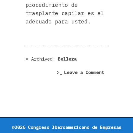
procedimiento de
trasplante capilar es el
adecuado para usted.
Archived:
Belleza
on
Leave a Comment
Injerto
capilar
en
Zaragoza:
3
consejos
para
©2026 Congreso Iberoamericano de Empresas
hacer